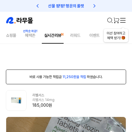
선물 팡!팡! 행운의 룰렛
친구초대 1만원 리워드!
미션 참여하고
쇼핑몰
혜택존
실시간리뷰
리워드
이벤트
건강매거진
혜택 받기!
바로 사용 가능한 적립금
11,250원을 적립
하였습니다.
리벨서스
리벨서스 14mg
185,000원