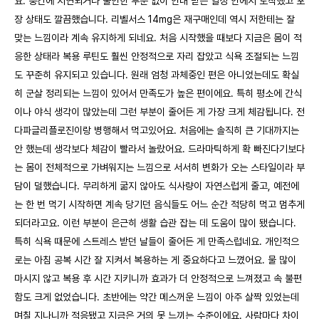
요. 중간에 지연되거나 불안한 부분 없이 안내 받은 일정 안에서 도착했고 포
장 상태도 깔끔했습니다. 리벨서스 14mg은 재구매인데 역시 저한테는 잘
맞는 느낌이라 계속 유지하게 되네요. 처음 시작했을 때보다 지금은 몸이 적
응한 상태라 복용 루틴도 훨씬 안정적으로 자리 잡았고 식욕 조절되는 느낌
도 꾸준히 유지되고 있습니다. 원래 엄청 과체중인 편은 아니었는데도 확실
히 군살 정리되는 느낌이 있어서 만족도가 높은 편이에요. 특히 평소에 간식
이나 야식 생각이 많았는데 그런 부분이 줄어든 게 가장 크게 체감됩니다. 전
다파글리플로진이랑 병행해서 먹고있어요. 처음에는 솔직히 큰 기대까지는
안 했는데 생각보다 체감이 빨라서 놀랐어요. 드라마틱하게 확 빠진다기보다
는 몸이 전체적으로 가벼워지는 느낌으로 서서히 변화가 오는 스타일이라 부
담이 덜했습니다. 무리하게 굶지 않아도 식사량이 자연스럽게 줄고, 예전에
는 한 번 먹기 시작하면 계속 당기던 음식들도 어느 순간 적당히 먹고 멈추게
되더라고요. 이런 부분이 은근히 생활 습관 잡는 데 도움이 많이 됐습니다.
특히 식욕 때문에 스트레스 받던 날들이 줄어든 게 만족스럽네요. 개인적으
로는 아침 공복 시간 잘 지켜서 복용하는 게 중요하다고 느꼈어요. 물 많이
마시지 않고 복용 후 시간 지키니까 효과가 더 안정적으로 느껴졌고 속 불편
함도 크게 없었습니다. 초반에는 약간 메스꺼운 느낌이 아주 살짝 있었는데
며칠 지나니까 적응됐고 지금은 거의 못 느끼는 수준이에요. 사람마다 차이