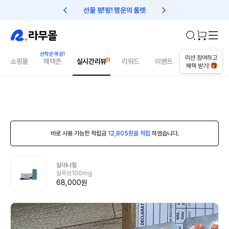
선물 팡!팡! 행운의 룰렛
친구초대 1만원 리워드!
미션 참여하고
쇼핑몰
혜택존
실시간리뷰
리워드
이벤트
건강매거진
혜택 받기!
바로 사용 가능한 적립금
12,805원을 적립
하였습니다.
실데나필
실주브100mg
68,000원