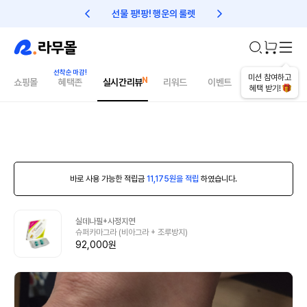
선물 팡!팡! 행운의 룰렛
친구초대 1만원 리워드!
미션 참여하고
쇼핑몰
혜택존
실시간리뷰
리워드
이벤트
건강매거진
혜택 받기!
바로 사용 가능한 적립금
11,175원을 적립
하였습니다.
실데나필+사정지연
슈퍼카마그라 (비아그라 + 조루방지)
92,000원