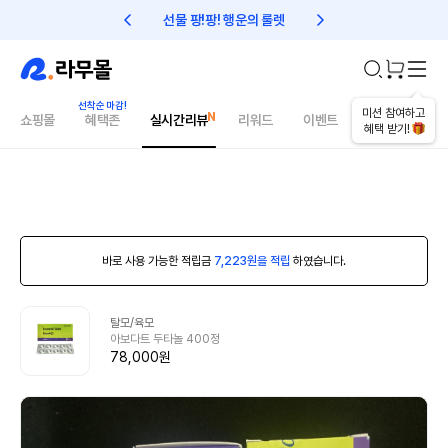
선물 팡!팡! 행운의 룰렛
친구초대 1만원 리워드!
미션 참여하고
쇼핑몰
혜택존
실시간리뷰
리워드
이벤트
건강매거진
혜택 받기!
바로 사용 가능한 적립금
7,223원을 적립
하였습니다.
탈모/육모
아보다트 두타놀 400정
78,000원