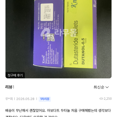
첫구매 후기
리뷰
1
2,250
우*희
2026.05.28
1차리뷰
배송이 무난해서 괜찮았어요. 아보다트 두타놀 처음 구매해봤는데 생각보다