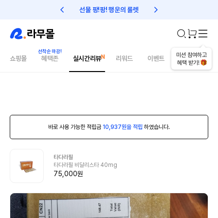
선물 팡!팡! 행운의 룰렛
친구초대 1만원 리워드!
미션 참여하고
쇼핑몰
혜택존
실시간리뷰
리워드
이벤트
건강매거진
혜택 받기!
바로 사용 가능한 적립금
10,937원을 적립
하였습니다.
타다라필
타다라필 비달리스타 40mg
75,000원