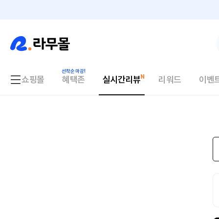
쇼핑몰
혜택존
실시간리뷰
리워드
이벤