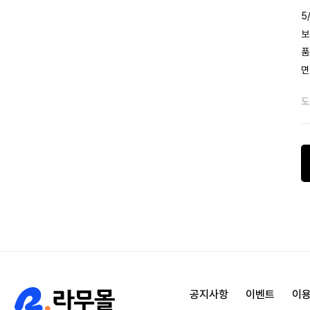
5
보
품
면
도
공지사항
이벤트
이