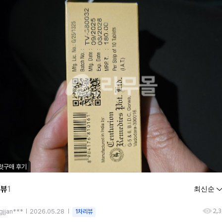
첫구매 후기
리뷰
1
2,
gjjan***
2026.05.28
1차리뷰