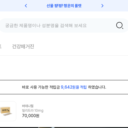
선물 팡!팡! 행운의 룰렛
친구초대 
트
건강매거진
바로 사용 가능한 적립금
9,642원을 적립
하였습니다.
바데나필
빌리트라 10mg
70,000원