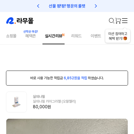
선물 팡!팡! 행운의 룰렛
친구초대 1만원 리워드!
미션 참여하고
쇼핑몰
혜택존
실시간리뷰
리워드
이벤트
건강매거진
혜택 받기!
바로 사용 가능한 적립금
6,852원을 적립
하였습니다.
실데나필
실데나필 카마그라젤 (오랄젤리)
80,000원