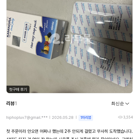
첫구매 후기
리뷰
1
3,554
hiphopluv7@gmail.***
2026.05.28
1차리뷰
첫 주문이라 안오면 어쩌나 했는데 2주 안되게 걸렸고 무사히 도착했습니다.