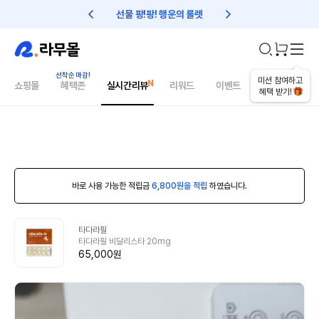
선물 팡!팡! 행운의 룰렛
친구초대 1만원 리워드!
미션 참여하고
쇼핑몰
혜택존
실시간리뷰
리워드
이벤트
건강매거진
혜택 받기!
바로 사용 가능한 적립금
6,800원을 적립
하였습니다.
타다라필
타다라필 비달리스타 20mg
65,000원