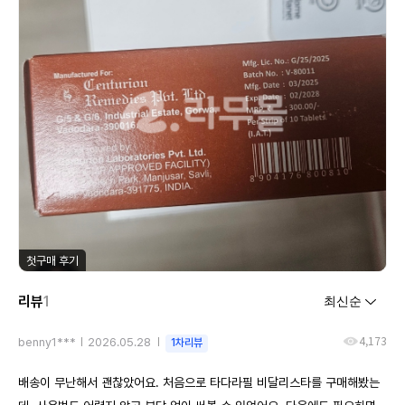
첫구매 후기
리뷰
1
4,173
benny1***
2026.05.28
1차리뷰
배송이 무난해서 괜찮았어요. 처음으로 타다라필 비달리스타를 구매해봤는