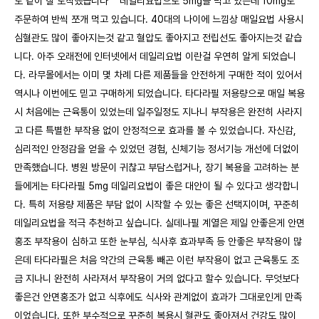
도 같이 잘 도착했습니다^^ 데일리요법으로 5mg을 먹고 있는데 10mg로
주문하여 반씩 쪼개 먹고 있습니다. 40대의 나이에 느낌상 매일요법 사용시
심혈관도 많이 좋아지는것 같고 혈압도 좋아지고 전립선도 좋아지는것 같습
니다. 아주 오래전에 인터넷에서 데일리요법 이란걸 우연히 알게 되었습니
다. 라무몰에서는 이미 몇 차례 다른 제품들을 안전하게 구매한 적이 있어서
역시나 이번에도 믿고 구매하게 되었습니다. 타다라필 저용량으로 매일 복용
시 처음에는 근육통이 있었는데 일주일정도 지나니 부작용은 완전히 사라지
고 다른 특별한 부작용 없이 안정적으로 효과를 볼 수 있었습니다. 자신감,
심리적인 안정감을 얻을 수 있었던 경험, 신체기능 정서기능 개선에 더없이
만족했습니다. 병원 방문이 귀찮고 부담스럽거나, 장기 복용을 고려하는 분
들에게는 타다라필 5mg 데일리요법이 좋은 대안이 될 수 있다고 생각합니
다. 특히 저용량 제품은 부담 없이 시작할 수 있는 좋은 선택지이며, 꾸준히
데일리요법을 적극 추천하고 싶습니다. 실데나필 계열은 제일 안좋은게 안면
홍조 부작용이 심하고 또한 눈부심, 식사후 효과부족 등 안좋은 부작용이 많
은데 타다라필은 처음 약간의 근육통 빼곤 이런 부작용이 없고 근육통도 조
금 지나니 완전히 사라져서 부작용이 거의 없다고 할수 있습니다. 무엇보다
좋은건 안면홍조가 없고 식후에도 식사와 관계없이 효과가 그대로인게 만족
이었습니다. 또한 부수적으로 꾸준히 복용시 혈관도 좋아져서 건강도 많이