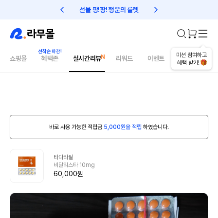
선물 팡!팡! 행운의 룰렛
친구초대 1만원 리워드!
미션 참여하고
쇼핑몰
혜택존
실시간리뷰
리워드
이벤트
건강매거진
혜택 받기!
바로 사용 가능한 적립금
5,000원을 적립
하였습니다.
타다라필
비달리스타 10mg
60,000원