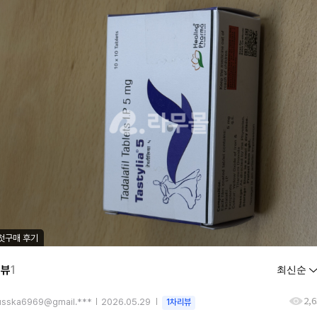
첫구매 후기
리뷰
1
2,
usska6969@gmail.***
2026.05.29
1차리뷰