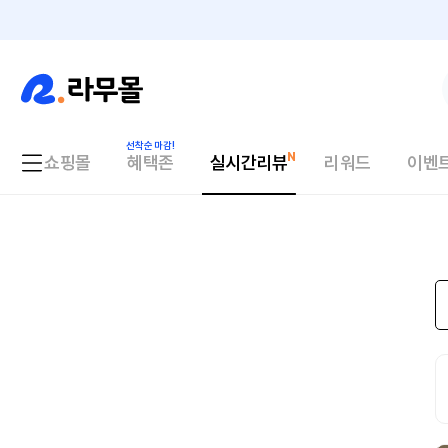
쇼핑몰
혜택존
실시간리뷰
리워드
이벤