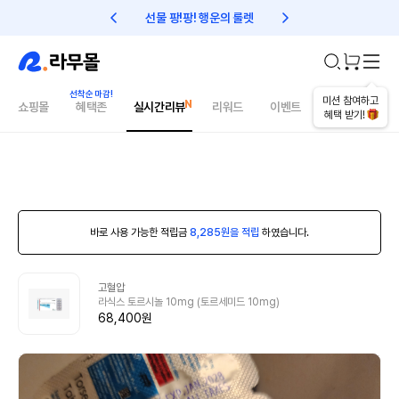
선물 팡!팡! 행운의 룰렛
친구초대 1만원 리워드!
미션 참여하고
쇼핑몰
혜택존
실시간리뷰
리워드
이벤트
건강매거진
혜택 받기!
바로 사용 가능한 적립금
8,285원을 적립
하였습니다.
고혈압
라식스 토르시놀 10mg (토르세미드 10mg)
68,400원