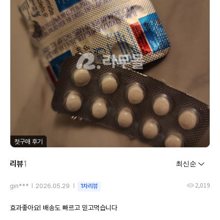
첫구매 후기
리뷰
1
2,019
gin***
2026.05.29
1차리뷰
효과좋아요! 배송도 빠르고 믿고먹습니다