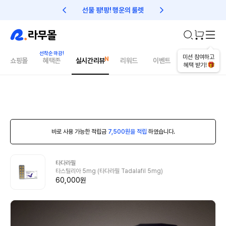
선물 팡!팡! 행운의 룰렛
친구초대 1만원 리워드!
미션 참여하고
쇼핑몰
혜택존
실시간리뷰
리워드
이벤트
건강매거진
혜택 받기!
바로 사용 가능한 적립금
7,500원을 적립
하였습니다.
타다라필
타스틸리아 5mg (타다라필 Tadalafil 5mg)
60,000원