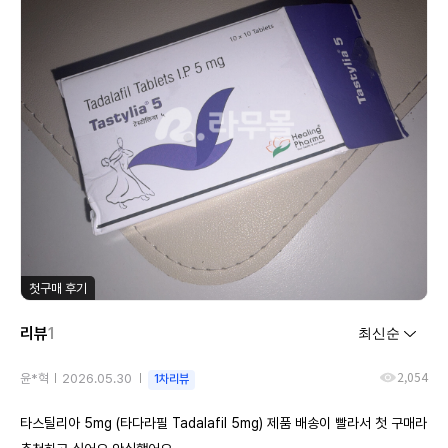
첫구매 후기
리뷰
1
2,054
윤*혁
2026.05.30
1차리뷰
타스틸리아 5mg (타다라필 Tadalafil 5mg) 제품 배송이 빨라서 첫 구매라