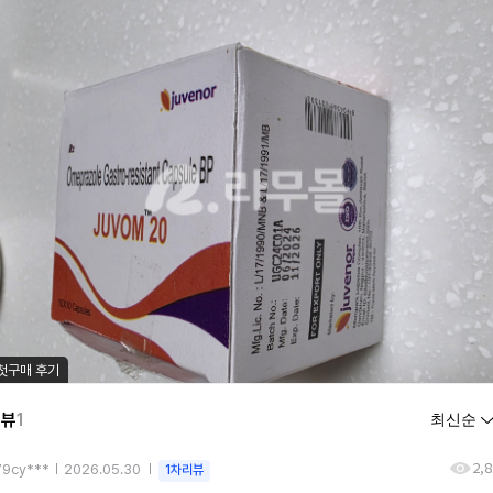
첫구매 후기
리뷰
1
2,
79cy***
2026.05.30
1차리뷰