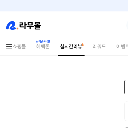
쇼핑몰
혜택존
실시간리뷰
리워드
이벤