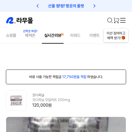
선물 팡!팡! 행운의 룰렛
친구초대 1만원 리워드!
미션 참여하고
쇼핑몰
혜택존
실시간리뷰
리워드
이벤트
건강매거진
혜택 받기!
바로 사용 가능한 적립금
17,750원을 적립
하였습니다.
모다피닐
모다피닐 모달러트 200mg
120,000원