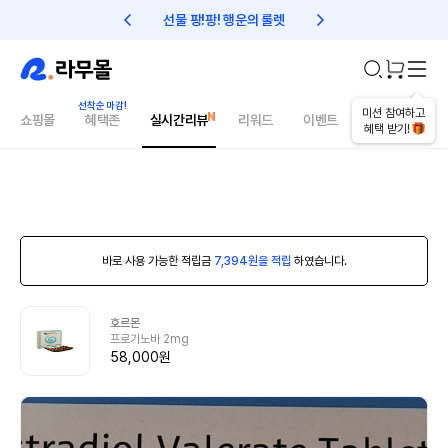
선물 팡!팡! 행운의 룰렛
친구초대 1만원 리워드!
미션 참여하고
쇼핑몰
혜택존
실시간리뷰
리워드
이벤트
건강매거진
혜택 받기!
바로 사용 가능한 적립금
7,394원을 적립
하였습니다.
호르몬
프로기노바 2mg
58,000원