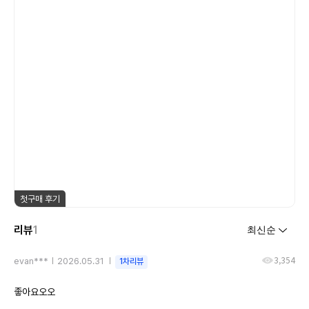
첫구매 후기
리뷰
1
3,354
evan***
2026.05.31
1차리뷰
좋아요오오