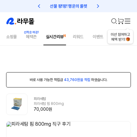
선물 팡!팡! 행운의 룰렛
친구초대 1만원 리워드!
미션 참여하고
쇼핑몰
혜택존
실시간리뷰
리워드
이벤트
건강매거진
혜택 받기!
바로 사용 가능한 적립금
43,760원을 적립
하였습니다.
피라세탐
피라세탐 핌 800mg
70,000원