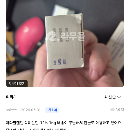
첫구매 후기
리뷰
1
4,048
shf***
2026.05.31
1차리뷰
아다팔렌겔 디페린겔 0.1% 15g 배송이 무난해서 단골로 이용하고 있어요