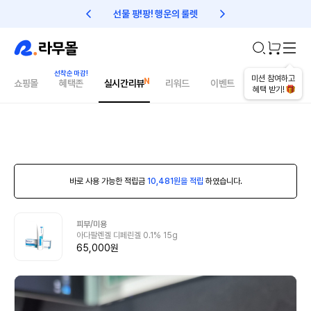
선물 팡!팡! 행운의 룰렛
친구초대 1만원 리워드!
미션 참여하고
쇼핑몰
혜택존
실시간리뷰
리워드
이벤트
건강매거진
혜택 받기!
바로 사용 가능한 적립금
10,481원을 적립
하였습니다.
피부/미용
아다팔렌겔 디페린겔 0.1% 15g
65,000원