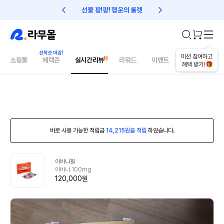
선물 팡!팡! 행운의 룰렛
친구초대 1만원 리워드!
미션 참여하고
쇼핑몰
혜택존
실시간리뷰
리워드
이벤트
건강매거진
혜택 받기!
바로 사용 가능한 적립금
14,215원을 적립
하였습니다.
아바나필
아바나 100mg
120,000원