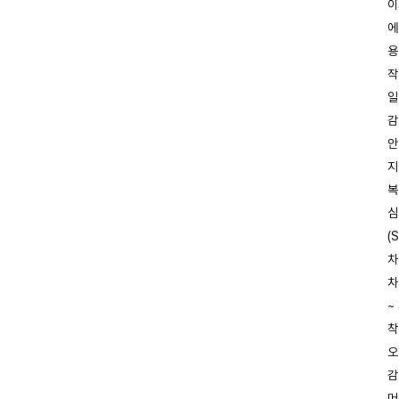
이
에
용
작
일
감
안
지
복
심
(
차
차
~
착
오
감
머