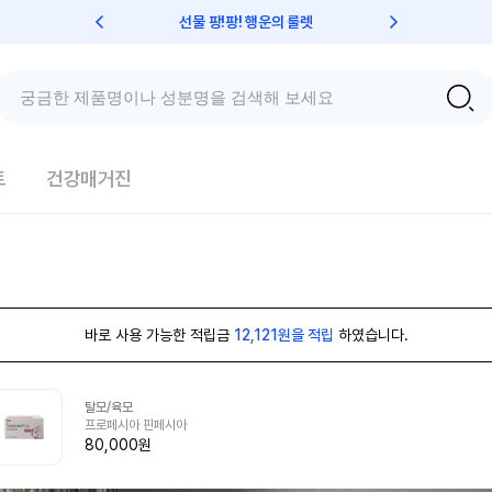
선물 팡!팡! 행운의 룰렛
친구초대 
트
건강매거진
바로 사용 가능한 적립금
12,121원을 적립
하였습니다.
탈모/육모
프로페시아 핀페시아
80,000원