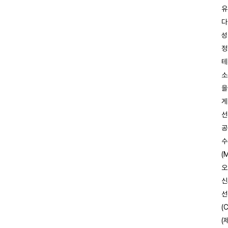
유
다
성
정
테
소
을
게
선
공
수
(
오
신
선
(
(