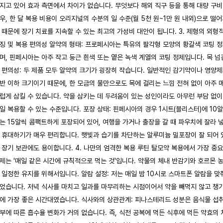
지고 있어 효과 측면에서 차이가 없습니다. 무엇보다 해외 직구 등을 통해 대량 구
우, 한 달 복용 비용이 오리지널의 수분의 일 수준(월 5천 원~1만 원 내외)으로 떨
 때문에 장기 치료를 지속할 수 있는 최고의 가성비 대안이 됩니다. 3. 제형의 외형
징 및 복용 편의성 알약의 형태: 프로페시아는 특유의 팔각형 모양의 황갈색 코팅 
며, 핀페시아는 아주 작고 둥근 흰색 또는 옅은 녹색 계열의 코팅 정제입니다. 목 넘
 편의성: 두 제품 모두 알약의 크기가 굉장히 작습니다. 일반적인 감기약이나 영양
반 이하 크기이기 때문에, 한 모금의 물만으로도 목에 걸리는 느낌 전혀 없이 아주 
럽게 삼킬 수 있습니다. 약을 삼키는 데 두려움이 있는 성인이라도 아무런 부담 없이
일 복용할 수 있는 수준입니다. 포장 상태: 핀페시아의 경우 1시트(블리스터)에 10알
는 15알씩 콤팩트하게 포장되어 있어, 여행을 가거나 출장을 갈 때 파우치에 잘라 
 휴대하기가 매우 편리합니다. 햇빛과 습기를 차단하는 알루미늄 밀포장이 잘 되어 
 장기 보관에도 용이합니다. 4. 나만의 엄격한 복용 루틴 탈모약 복용에서 가장 중
제는 '매일 같은 시간에 규칙적으로 먹는 것'입니다. 약물의 체내 반감기와 호르몬 
 일정한 유지를 위해서입니다. 알람 설정: 저는 매일 밤 10시로 스마트폰 알람을 맞
었습니다. 저녁 식사를 마치고 일과를 마무리하는 시점이어서 약을 빼먹지 않고 챙
에 가장 좋은 시간대였습니다. 식사와의 상관관계: 피나스테리드 성분은 음식물 섭
부에 따른 흡수율 변화가 거의 없습니다. 즉, 식전 공복에 먹든 식후에 먹든 약효의 