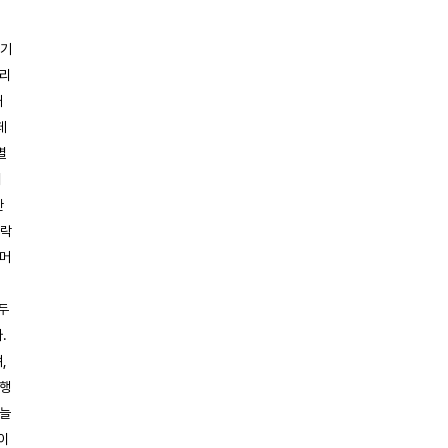
의
 기
관리
대
페
별
이
한
카락
 머
리
두
.
,
진행
가늘
이