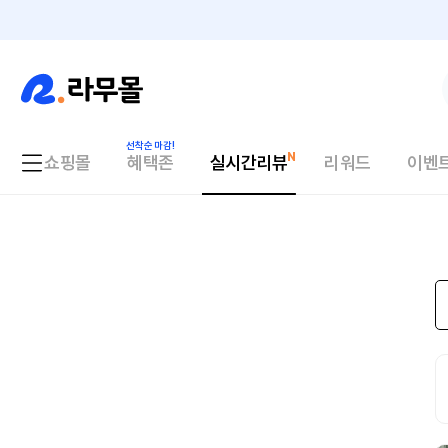
쇼핑몰
혜택존
실시간리뷰
리워드
이벤