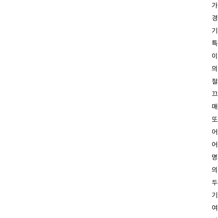
가
경
기
특
이
의
절
끄
매
또
어
어
명
의
두
기
여