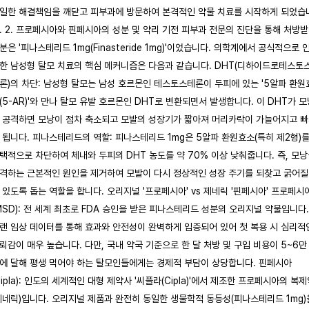
일한 해결책임을 깨닫고 피부과에 방문하여 본격적인 약물 치료를 시작하게 되었습
. 2. 프로페시아와 핀페시아의 성분 및 약리 기전 피부과 전문의 진단을 통해 처방
분은 '피나스테리드 1mg(Finasteride 1mg)'이었습니다. 의학계에서 공식적으로 
한 남성형 탈모 치료의 핵심 메커니즘은 다음과 같습니다. DHT(디하이드로테스토
론)의 차단: 남성형 탈모는 남성 호르몬인 테스토스테론이 두피에 있는 '5알파 환원
(5-AR)'와 만나 탈모 유발 호르몬인 DHT로 변환되면서 발생합니다. 이 DHT가 모
 공격하면 모낭이 점차 축소되고 모발의 성장기가 짧아져 머리카락이 가늘어지고 
 됩니다. 피나스테리드의 역할: 피나스테리드 1mg은 5알파 환원효소(특히 제2형)
택적으로 차단하여 체내와 두피의 DHT 농도를 약 70% 이상 낮춰줍니다. 즉, 모
격하는 근본적인 원인을 제거하여 모발이 다시 정상적인 성장 주기를 되찾고 굵어질
 있도록 돕는 역할을 합니다. 오리지널 '프로페시아' vs 제네릭 '핀페시아' 프로페시
MSD): 전 세계 최초로 FDA 승인을 받은 피나스테리드 성분의 오리지널 약물입니다.
랜 임상 데이터를 통해 효과와 안전성이 완벽하게 입증되어 있어 첫 복용 시 심리적
뢰감이 매우 높습니다. 다만, 국내 약국 기준으로 한 달 처방 및 구입 비용이 5~6만
에 달해 평생 먹어야 하는 탈모인들에게는 경제적 부담이 상당합니다. 핀페시아
Cipla): 인도의 세계적인 대형 제약사 '씨플라(Cipla)'에서 제조한 프로페시아의 복
제네릭)입니다. 오리지널 제품과 완전히 동일한 생물학적 동등성(피나스테리드 1mg)