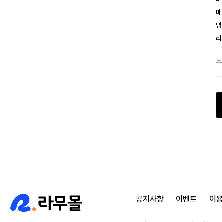
매
명
리
도
공지사항
이벤트
이