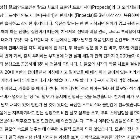
성형 탈모(안드로겐성 탈모) 치료의 표준인 프로페시아(Propecia)와 그 오리지널
장 대표적인 인도 제네릭(복제약)인 핀페시아(Finpecia)를 3년 이상 장기 복용하며
한 솔직하고 상세한 후기입니다. 유전성 탈모는 한 번 시작되면 완치가 없고 평생 
 해야 하는 진행성 질환이기 때문에, 치료제의 선택과 비용 관리, 그리고 부작용에 
 대처가 무엇보다 중요합니다. 이 글에서는 제가 탈모를 처음 인지한 순간부터 프로
아와 핀페시아를 각각 복용하게 된 계기, 두 약물의 성분 및 기전 비교, 주차별·개월
체 변화 기록, 흔히 우려하는 부작용에 대한 실제 체감과 관리 팁까지 3,000글자 
의 분량으로 꼼꼼하게 정리해 전달해 드립니다. 1. 탈모의 시작과 약물 치료를 결심
경 20대 후반에 접어들면서 아침에 자고 일어났을 때 베개 위에 떨어져 있는 머리
 개수가 눈에 띄게 늘어나기 시작했습니다. 샤워할 때 배수구가 까맣게 막힐 정도로
가 빠졌고, 거울을 볼 때마다 앞머리 헤어라인이 점점 파이는 'M자형 탈모'와 정수
르마가 넓어지는 '정수리 탈모'가 동시에 진행되는 것을 느꼈습니다. 친가와 외가 모
 탈모 내력이 있어 언젠가 올 것이 왔다는 극심한 스트레스와 불안감에 휩싸였습니다
음에는 지푸라기라도 잡는 심정으로 비싼 탈모 샴푸를 쓰고, 두피 스케일링을 받으며
은콩이나 맥주효모 같은 민간요법에 의존했습니다. 그러나 이러한 방법들은 이미 
인 탈모의 속도를 늦추는 데 아무런 실질적 도움이 되지 않았습니다. 모발이 점차 
지다 결국 솜털처럼 변해 사라지는 과정을 보며, 과학적으로 검증된 '의학적 치료'만