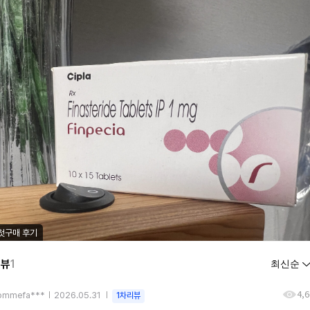
첫구매 후기
리뷰
1
4,
ommefa***
2026.05.31
1차리뷰