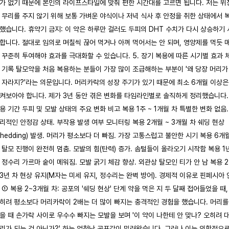
가 없기 때문에 본인의 라이프스타일에 맞춰 편한 시간대를 고르면 됩니다. 저는 위
 무리를 주지 않기 위해 보통 가벼운 야식이나 저녁 식사 후 안정을 취한 상태에서 
했습니다. 휴약기 금지: 이 약은 하루만 걸러도 두피의 DHT 수치가 다시 상승하기 
합니다. 절대로 임의로 며칠씩 끊어 먹거나 아껴 먹어서는 안 되며, 영양제를 먹듯 
 꾸준히 투여해야 효과를 극대화할 수 있습니다. 5. 장기 복용에 따른 시기별 효과 
 기록 탈모약을 처음 복용하는 분들이 가장 많이 조급해하는 부분이 '왜 당장 머리가
 자라지?'라는 의문입니다. 머리카락의 성장 주기가 있기 때문에 최소 6개월 이상은
켜보아야 합니다. 제가 3년 동안 겪은 변화를 타임라인별로 솔직하게 정리했습니다.
용 기간 두피 및 모발 상태의 주요 변화 비고 복용 1주 ~ 1개월 차 특별한 변화 없음.
리적인 안정감 상태. 부작용 발생 여부 모니터링 복용 2개월 ~ 3개월 차 쉐딩 현상
Shedding) 발생. 머리가 평소보다 더 빠짐. 가장 고통스럽고 불안한 시기 복용 6개
 탈모 진행이 완전히 멈춤. 모발의 힘(탄력) 증가. 솜털들이 올라오기 시작함 복용 1
 정수리 가르마 숱이 메워짐. 모발 굵기 체감 향상. 외관상 탈모인 티가 안 남 복용 
 3년 차 현상 유지(M자는 미세 유지, 정수리는 완벽 방어). 경제적 이유로 핀페시아 
 ① 복용 2~3개월 차: 공포의 '쉐딩 현상' 단계 약을 먹은 지 두 달째 접어들었을 때,
히려 평소보다 머리카락이 2배는 더 많이 빠지는 충격적인 경험을 했습니다. 머리를
을 때 손가락 사이로 우수수 빠지는 모발을 보며 '이 약이 나한테 안 맞나? 오히려 
리가 되는 것 아닌가?' 하는 엄청난 공포감이 밀려왔습니다. 그러나 이는 의학적으