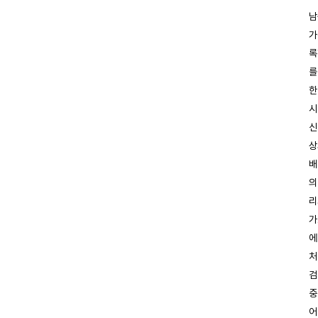
남
가
록
를
한
시
신
상
배
의
리
가
에
처
검
중
어