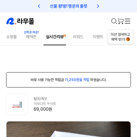
선물 팡!팡! 행운의 룰렛
친구초대 1만원 리워드!
미션 참여하고
쇼핑몰
혜택존
실시간리뷰
리워드
이벤트
건강매거진
혜택 받기!
바로 사용 가능한 적립금
11,250원을 적립
하였습니다.
탈모/육모
아보다트 두사트
69,000원