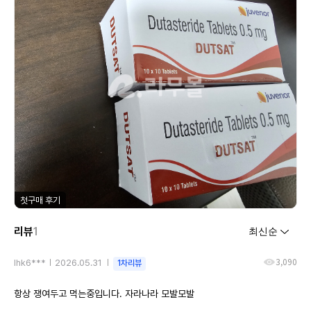
첫구매 후기
리뷰
1
3,090
lhk6***
2026.05.31
1차리뷰
항상 쟁여두고 먹는중입니다. 자라나라 모발모발