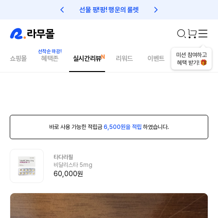
선물 팡!팡! 행운의 룰렛
친구초대 1만원 리워드!
미션 참여하고
쇼핑몰
혜택존
실시간리뷰
리워드
이벤트
건강매거진
혜택 받기!
바로 사용 가능한 적립금
6,500원을 적립
하였습니다.
타다라필
비달리스타 5mg
60,000원