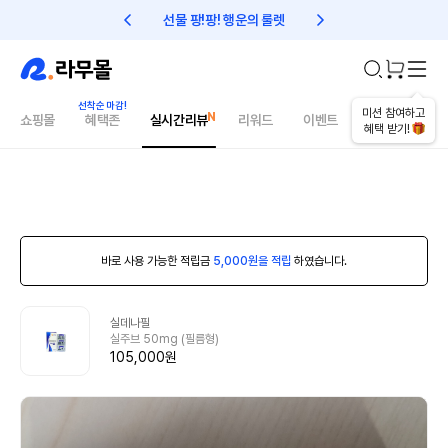
선물 팡!팡! 행운의 룰렛
친구초대 1만원 리워드!
미션 참여하고
쇼핑몰
혜택존
실시간리뷰
리워드
이벤트
건강매거진
혜택 받기!
바로 사용 가능한 적립금
5,000원을 적립
하였습니다.
실데나필
실주브 50mg (필름형)
105,000원