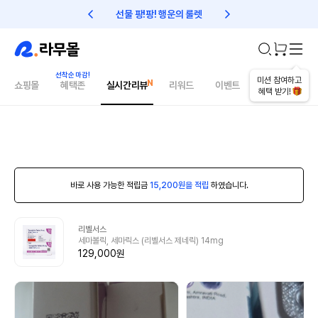
선물 팡!팡! 행운의 룰렛
친구초대 1만원 리워드!
미션 참여하고
쇼핑몰
혜택존
실시간리뷰
리워드
이벤트
건강매거진
혜택 받기!
바로 사용 가능한 적립금
15,200원을 적립
하였습니다.
리벨서스
세마볼릭, 세마릭스 (리벨서스 제네릭) 14mg
129,000원