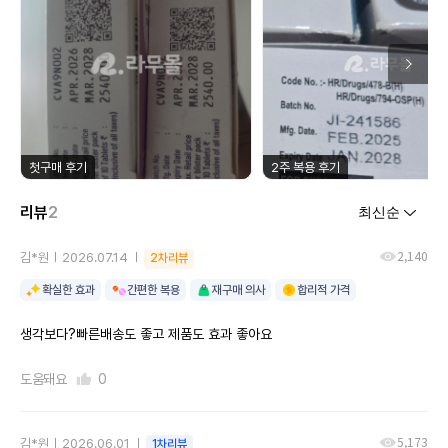
첫구매 후기
2주 복용 후기
리뷰
2
2,140
김*원
2026.07.14
2차리뷰
확실한 효과
간편한 복용
재구매 의사
합리적 가격
생각보다?빠른배송도 좋고 제품도 효과 좋아요
도움돼요
0
5,173
김*원
2026.06.01
1차리뷰