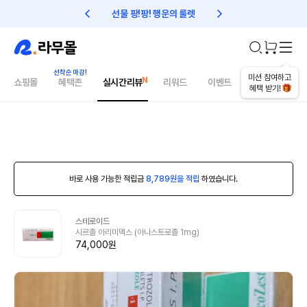
선물 팡!팡! 행운의 룰렛
친구초대 1만원 리워드!
미션 참여하고
쇼핑몰
혜택존
실시간리뷰
리워드
이벤트
건강매거진
혜택 받기!
바로 사용 가능한 적립금
8,789원을 적립
하였습니다.
스테로이드
시르졸 아리미덱스 (아나스트로졸 1mg)
74,000원