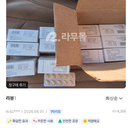
첫구매 후기
리뷰
1
4,366
tkd2***
2026.06.01
1차리뷰
확실한 효과
꾸준한 사용
안전한 포장
저렴해요