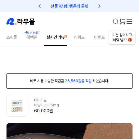
선물 팡!팡! 행운의 룰렛
친구초대 1만원 리워드!
미션 참여하고
쇼핑몰
혜택존
실시간리뷰
리워드
이벤트
건강매거진
혜택 받기!
바로 사용 가능한 적립금
26,560원을 적립
하였습니다.
타다라필
비달리스타 5mg
60,000원