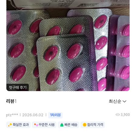
첫구매 후기
리뷰
1
3,900
ptz***
2026.06.02
1차리뷰
확실한 효과
꾸준한 사용
빠른 배송
합리적 가격