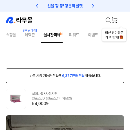
선물 팡!팡! 행운의 룰렛
친구초대 1만원 리워드!
미션 참여하고
쇼핑몰
혜택존
실시간리뷰
리워드
이벤트
건강매거진
혜택 받기!
바로 사용 가능한 적립금
6,377원을 적립
하였습니다.
실데나필+사정지연
센포스LD (센포스D의 저용량)
54,000원