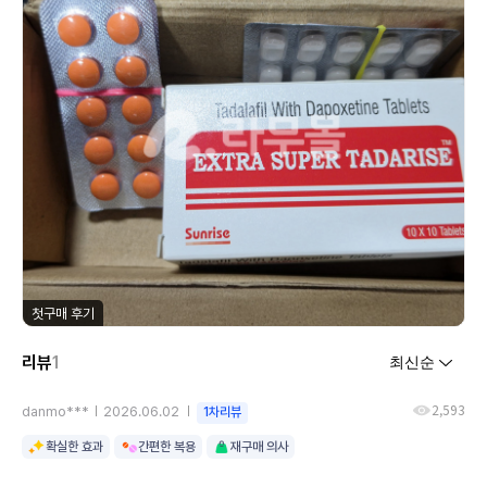
첫구매 후기
리뷰
1
2,593
danmo***
2026.06.02
1차리뷰
확실한 효과
간편한 복용
재구매 의사