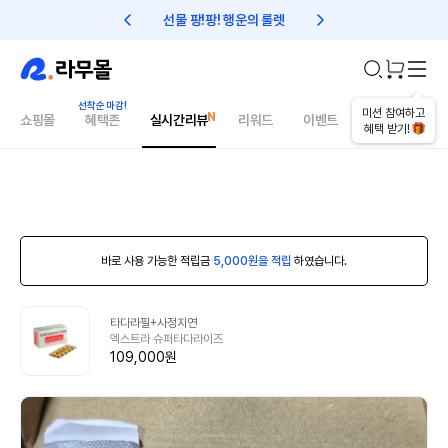
선물 팡!팡! 행운의 룰렛
친구초대 1만원 리워드!
미션 참여하고
쇼핑몰
혜택존
실시간리뷰
리워드
이벤트
건강매거진
혜택 받기!
바로 사용 가능한 적립금
5,000원을 적립
하였습니다.
타다라필+사정지연
엑스트라 슈퍼타다라이즈
109,000원