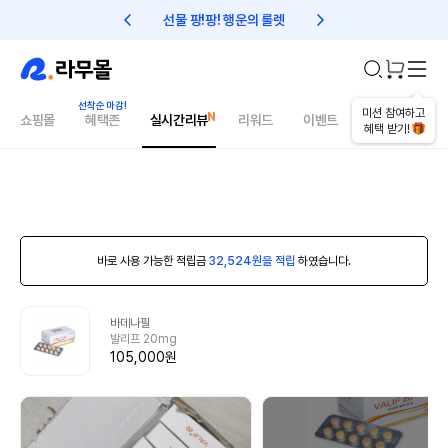
선물 팡!팡! 행운의 룰렛
친구초대 1만원 리워드!
미션 참여하고
쇼핑몰
혜택존
실시간리뷰
리워드
이벤트
건강매거진
혜택 받기!
바로 사용 가능한 적립금
32,524원을 적립
하였습니다.
바데나필
발리프 20mg
105,000원