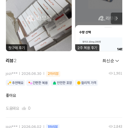
첫구매 후기
2주 복용 후기
리뷰
2
1,901
jozi***
2026.06.30
2차리뷰
추천해요
간편한 복용
안전한 포장
합리적 가격
좋아요
도움돼요
0
2,843
jozi***
2026.06.02
1차리뷰