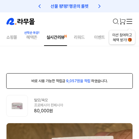
선물 팡!팡! 행운의 룰렛
친구초대 1만원 리워드!
미션 참여하고
쇼핑몰
혜택존
실시간리뷰
리워드
이벤트
건강매거진
혜택 받기!
바로 사용 가능한 적립금
9,057원을 적립
하였습니다.
탈모/육모
프로페시아 핀페시아
80,000원