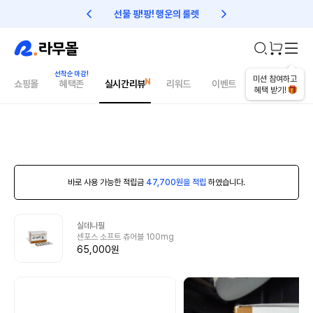
선물 팡!팡! 행운의 룰렛
친구초대 1만원 리워드!
미션 참여하고
쇼핑몰
혜택존
실시간리뷰
리워드
이벤트
건강매거진
혜택 받기!
바로 사용 가능한 적립금
47,700원을 적립
하였습니다.
실데나필
센포스 소프트 츄어블 100mg
65,000원