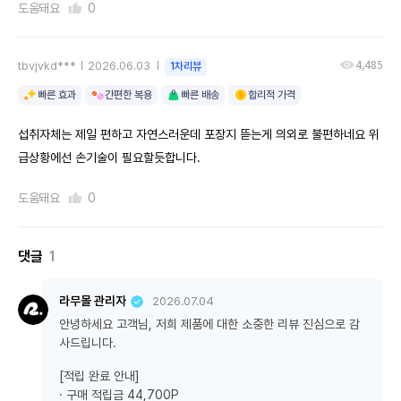
도움돼요
0
4,485
tbvjvkd***
2026.06.03
1차리뷰
빠른 효과
간편한 복용
빠른 배송
합리적 가격
섭취자체는 제일 편하고 자연스러운데 포장지 뜯는게 의외로 불편하네요 위
급상황에선 손기술이 필요할듯합니다.
도움돼요
0
댓글
1
라무몰 관리자
2026.07.04
안녕하세요 고객님, 저희 제품에 대한 소중한 리뷰 진심으로 감
사드립니다.
[적립 완료 안내]
· 구매 적립금 44,700P