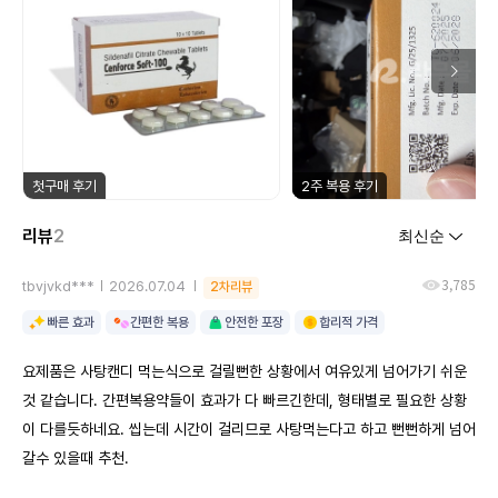
첫구매 후기
2주 복용 후기
리뷰
2
3,785
tbvjvkd***
2026.07.04
2차리뷰
빠른 효과
간편한 복용
안전한 포장
합리적 가격
요제품은 사탕캔디 먹는식으로 걸릴뻔한 상황에서 여유있게 넘어가기 쉬운
것 같습니다. 간편복용약들이 효과가 다 빠르긴한데, 형태별로 필요한 상황
이 다를듯하네요. 씹는데 시간이 걸리므로 사탕먹는다고 하고 뻔뻔하게 넘어
갈수 있을때 추천.