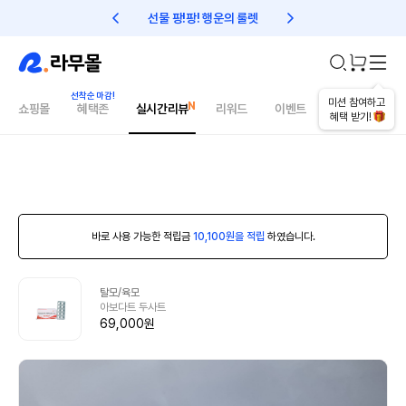
선물 팡!팡! 행운의 룰렛
친구초대 1만원 리워드!
미션 참여하고
쇼핑몰
혜택존
실시간리뷰
리워드
이벤트
건강매거진
혜택 받기!
바로 사용 가능한 적립금
10,100원을 적립
하였습니다.
탈모/육모
아보다트 두사트
69,000원