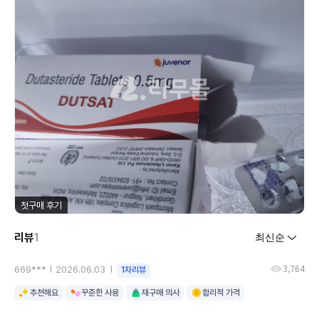
첫구매 후기
리뷰
1
3,764
669***
2026.06.03
1차리뷰
추천해요
꾸준한 사용
재구매 의사
합리적 가격