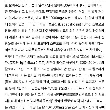
을 줄여주는 등의 이점이 알려지면서 웰에이징(우아하게 늙기) 분야에서도
큰 주목을 받고 있는 성분이죠. 단일제로 먹으면 용량이 커질수록 알약 개수
가 늘어나 번거로운데, 이 제품은 1000mg이라는 고용량이 한 알에 깔끔하
게 들어가 있습니다. ② 다파글리플로진 (Dapagliflozin) 10mg: 소변으로
당을 버리는 최신 기전 (SGLT-2 억제제) 비교적 최신 기전인 SGLT-2 억제
제 계열의 대표 주자입니다. 기전이 아주 직관적이고 흥미롭습니다. 우리 신
장(콩팥)은 원래 몸 안의 포도당이 소변으로 빠져나가지 못하게 재흡수하는
역할을 합니다. 다파글리플로진은 이 재흡수 과정을 일시적으로 차단하여,
하루에 약 70~100g의 포도당을 소변을 통해 강제로 몸 밖으로 배출시킵니
다. 포도당 1g은 4kcal이므로, 가만히 있어도 하루에 약 300~400kcal의
칼로리가 소변으로 자동 소모되는 셈입니다. 밥 한 공기 반 정도의 칼로리가
매일 빠져나가는 효과죠. 이 때문에 혈당 하강 효과는 물론이고, 체중 감량
(특히 내장지방 감소)과 혈압 강하, 그리고 심장 및 신장 보호 효과까지 논문
을 통해 객관적으로 입증된 아주 똑똑한 성분입니다. 이 두 가지가 합쳐졌으
니, "안에서 당 생성을 막고 감수성을 올리며(메트포르민), 밖으로 잉여 당을
시원하게 배출하는(다파글리플로진)" 완벽한 쌍방향 타격 시스템이 구축되
는 것입니다. 3. 다파스마트 M 10/1000mg 상품 스펙 및 패키징 제가 구매