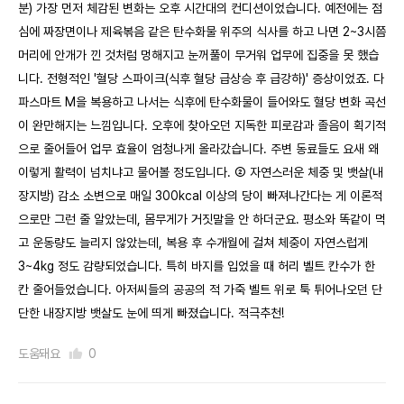
분) 가장 먼저 체감된 변화는 오후 시간대의 컨디션이었습니다. 예전에는 점
심에 짜장면이나 제육볶음 같은 탄수화물 위주의 식사를 하고 나면 2~3시쯤
머리에 안개가 낀 것처럼 멍해지고 눈꺼풀이 무거워 업무에 집중을 못 했습
니다. 전형적인 '혈당 스파이크(식후 혈당 급상승 후 급강하)' 증상이었죠. 다
파스마트 M을 복용하고 나서는 식후에 탄수화물이 들어와도 혈당 변화 곡선
이 완만해지는 느낌입니다. 오후에 찾아오던 지독한 피로감과 졸음이 획기적
으로 줄어들어 업무 효율이 엄청나게 올라갔습니다. 주변 동료들도 요새 왜
이렇게 활력이 넘치냐고 물어볼 정도입니다. ② 자연스러운 체중 및 뱃살(내
장지방) 감소 소변으로 매일 300kcal 이상의 당이 빠져나간다는 게 이론적
으로만 그런 줄 알았는데, 몸무게가 거짓말을 안 하더군요. 평소와 똑같이 먹
고 운동량도 늘리지 않았는데, 복용 후 수개월에 걸쳐 체중이 자연스럽게
3~4kg 정도 감량되었습니다. 특히 바지를 입었을 때 허리 벨트 칸수가 한
칸 줄어들었습니다. 아저씨들의 공공의 적 가죽 벨트 위로 툭 튀어나오던 단
단한 내장지방 뱃살도 눈에 띄게 빠졌습니다. 적극추천!
도움돼요
0