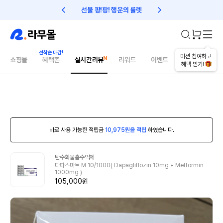
선물 팡!팡! 행운의 룰렛
친구초대 1만원 리워드!
미션 참여하고
쇼핑몰
혜택존
실시간리뷰
리워드
이벤트
건강매거진
혜택 받기!
바로 사용 가능한 적립금
10,975원을 적립
하였습니다.
탄수화물흡수억제
다파스마트 M 10/1000( Dapagliflozin 10mg + Metformin
1000mg )
105,000원