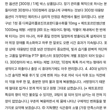
한 옵션은 [300정 / 1개] 박스 상품입니다. 장기 관리를 목적으로 하시는 분
들이라면 30정이나 100정짜리 감질나게 구매하는 것보다 300정 대용량
옵션이 가격적인 메리트나 심리적 안정감 측면에서 훨씬 유리합니다. 성분
구성: 1정 중 다파글리플로진프로판디올수화물 10mg + 메트포르민염산염
1000mg 제형: 서방정 (XR 또는 에듀어드 형태). 약물이 체내에서 한 번에
팍 터지는 것이 아니라, 하루 종일 천천히 일정하게 방출되도록 설계되어 있
어 위장 장애를 최소화하고 하루 한 알로도 오랜 시간 효과가 지속됩니다. 포
장 상태: 대용량인 만큼 보관 안정성이 중요한데, 빛과 습기를 완벽히 차단하
는 고품질 알루미늄 PTP 블리스터 포장(10정씩 개별 포장)이 되어 있습니
다. 300정이라 박스 부피는 제법 크지만, 10정씩 톡톡 까서 먹는 형태라 위
생적이고 외출이나 출장 시 휴대하기에도 아주 편리합니다. 4. 40대 남자가
느낀 솔직한 복용 후기 및 신체 변화 저는 주로 저녁 식사 직후 또는 직전에
이 약을 하루 한 알, 충분한 양의 물과 함께 복용했습니다. 서방정이기 때문
에 절대로 씹거나 쪼개 먹지 않고 원형 그대로 삼켰습니다. (※ 메트포르민
특유의 향이 약간 불호일 수 있지만, 코팅이 잘 되어 있어 삼키는 데 전혀 지
장이 없었습니다.) 꾸준히 복용하면서 제 몸에 나타난 구체적인 변화들을 몇
가지로 요약해 보겠습니다. ① 지독했던 식곤증의 소멸 (가장 만족스러운 부