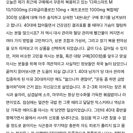
오늘은 제가 최근에 구매해서 꾸준히 복용하고 있는 '다파스마트 M
10/1000mg (다파글리플로진 10mg + 메트포르민 1000mg 복합제)'
300정 상품에 대해 아주 솔직하고 상세한 '내돈내산' 구매 후기를 남겨보려
고 합니다. 40대에 접어들면서 건강검진 결과표를 볼 때마다 가슴이 철렁하
시는 분들 많으시죠? 저 역시 대사 관리와 혈당 관리에 빨간불이 켜지면서
여러 가지 방법을 고민하다가, 성분 조합과 가성비, 그리고 장기 복용 편의성
을 모두 따져보고 이 상품을 선택하게 되었습니다. 글이 다소 길어질 수 있지
만, 저와 비슷한 고민을 하시는 분들, 혹은 대량 구매(300정)를 앞두고 망설
이시는 분들을 위해 아주 객관적이고 사실적인 정보들만 꾹꾹 눌러 담았으니
끝까지 읽어보시면 큰 도움이 되실 겁니다! 1. 40대 남자가 당 대사 관리에
집중하게 된 이유 30대까지만 해도 "젊으니까 괜찮아", "운동 좀 하면 금방
돌아와"라며 근거 없는 자신감으로 살았습니다. 주 2~3회 이어지는 잦은 회
식과 술자리, 삼겹살에 소주, 마무리는 항상 탄수화물 가득한 볶음밥이나 라
면이었죠. 점심에는 얼큰한 국밥 한 그릇 때리고 달달한 믹스커피나 액상과
당 가득한 에이드를 마시는 게 당연한 일상이었습니다. 그런데 40대 중반을
향해가면서 몸에서 서서히 신호를 보내더군요. 점심을 먹고 나면 참을 수 없
을 정도로 쏟아지는 식곤증과 무기력감 충분히 자도 피로가 풀리지 않고 몸