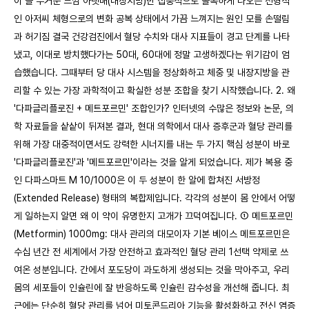
이 늘 무거운 느낌 아랫배(내장지방)만 집중적으로 볼록하게 나오는 전형적
인 아저씨 체형으로의 변화 공복 상태에서 가끔 느껴지는 원인 모를 손떨림
과 허기짐 결국 건강검진에서 혈당 수치와 대사 지표들이 경고 단계를 나타
냈고, 이대로 방치했다가는 50대, 60대에 정말 고생하겠다는 위기감이 엄
습했습니다. 그때부터 당 대사 시스템을 정상화하고 체중 및 내장지방을 관
리할 수 있는 가장 과학적이고 확실한 성분 조합을 찾기 시작했습니다. 2. 왜
'다파글리플로진 + 메트포르민' 조합인가? 인터넷의 수많은 정보와 논문, 의
학 자료들을 샅샅이 뒤져본 결과, 현대 의학에서 대사 증후군과 혈당 관리를
위해 가장 대중적이면서도 강력한 시너지를 내는 두 가지 핵심 성분이 바로
'다파글리플로진'과 '메트포르민'이라는 것을 알게 되었습니다. 제가 복용 중
인 다파스마트 M 10/1000은 이 두 성분이 한 알에 합쳐진 서방정
(Extended Release) 형태의 복합제입니다. 각각의 성분이 몸 안에서 어떻
게 일하는지 알면 왜 이 약이 유명한지 고개가 끄덕여집니다. ① 메트포르민
(Metformin) 1000mg: 대사 관리의 대모이자 기본 베이스 메트포르민은
수십 년간 전 세계에서 가장 안전하고 효과적인 혈당 관리 1선택 약제로 쓰
여온 성분입니다. 간에서 포도당이 과도하게 생성되는 것을 막아주고, 우리
몸의 세포들이 인슐린에 잘 반응하도록 인슐린 감수성을 개선해 줍니다. 최
근에는 단순히 혈당 관리를 넘어 미토콘드리아 기능을 활성화하고 전신 염증